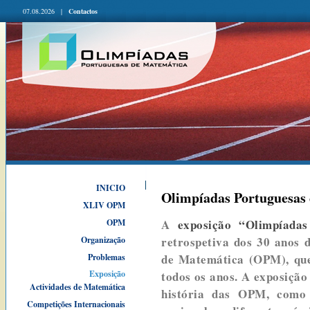
07.08.2026 |
Contactos
INICIO
Olimpíadas Portuguesas 
XLIV OPM
A
exposição “Olimpíada
OPM
retrospetiva dos 30 anos 
Organização
de Matemática (OPM), que
Problemas
Exposição
todos os anos. A exposiçã
Actividades de Matemática
história das OPM, como
Competições Internacionais