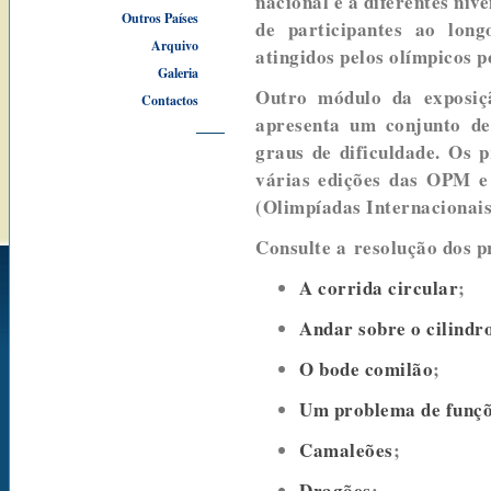
nacional e a diferentes nív
Outros Países
de participantes ao lon
Arquivo
atingidos pelos olímpicos 
Galeria
Outro módulo da exposiç
Contactos
apresenta um conjunto de
graus de dificuldade. Os
várias edições das OPM e 
(Olimpíadas Internacionai
Consulte a resolução dos 
A corrida circular
;
Andar sobre o cilindr
O bode comilão
;
Um problema de funç
Camaleões
;
Dragões
;