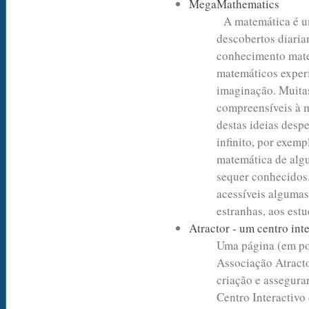
MegaMathematics
A matemática é um
descobertos diaria
conhecimento matem
matemáticos exper
imaginação. Muitas
compreensíveis à m
destas ideias despe
infinito, por exem
matemática de algu
sequer conhecidos
acessíveis algumas
estranhas, aos est
Atractor - um centro in
Uma página (em por
Associação Atracto
criação e assegur
Centro Interactiv