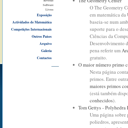
The Geometry Center
Revistas
Software
O The Geometry Ce
Livros
em matemática da
Exposição
baseia-se num amb
Actividades de Matemática
suporte para o des
Competições Internacionais
Ciências da Compu
Outros Países
Desenvolvimento d
Arquivo
pena referir um
Ar
Galeria
gratuito.
Contactos
O maior número primo 
Nesta página cont
primos. Entre outr
maiores primos co
(está também dispo
conhecidos
).
Tom Gettys - Polyhedra
Uma página sobre p
poliedros, aprese