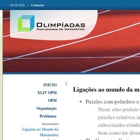
09.08.2026 |
Contactos
INICIO
Ligações ao mundo da m
XLIV OPM
OPM
Puzzles com poliedros 
Organização
Neste sítio podem 
Problemas
puzzles relativos a
cuboctaedro rômbi
Enunciados
Ligações ao Mundo da
bem como ler diver
Matemática